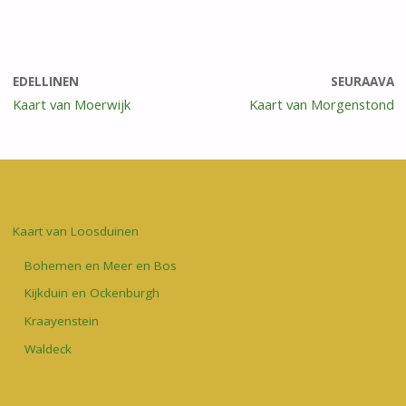
EDELLINEN
SEURAAVA
Kaart van Moerwijk
Kaart van Morgenstond
Kaart van Loosduinen
Bohemen en Meer en Bos
Kijkduin en Ockenburgh
Kraayenstein
Waldeck