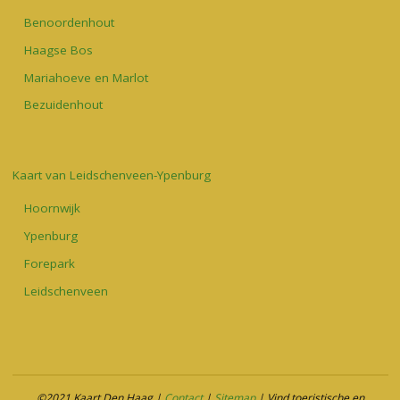
Benoordenhout
Haagse Bos
Mariahoeve en Marlot
Bezuidenhout
Kaart van Leidschenveen-Ypenburg
Hoornwijk
Ypenburg
Forepark
Leidschenveen
©2021 Kaart Den Haag |
Contact
|
Sitemap
| Vind toeristische en