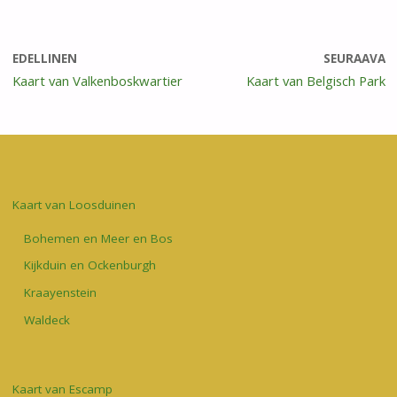
EDELLINEN
SEURAAVA
Kaart van Valkenboskwartier
Kaart van Belgisch Park
Kaart van Loosduinen
Bohemen en Meer en Bos
Kijkduin en Ockenburgh
Kraayenstein
Waldeck
Kaart van Escamp